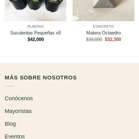
PLANTAS
CONCRETO
Suculentas Pequeñas x6
Matera Octaedro
El
El
$
42,000
$
38,000
$
32,300
precio
precio
original
actual
era:
es:
$38,000.
$32,300.
MÁS SOBRE NOSOTROS
Conócenos
Mayoristas
Blog
Eventos