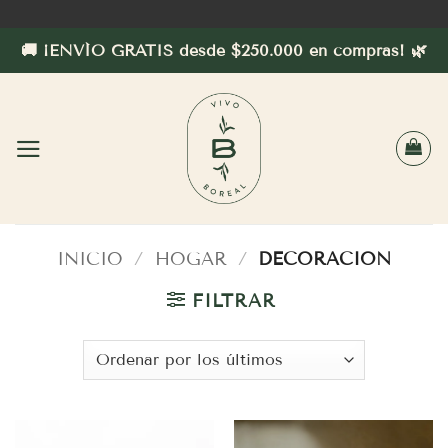
Saltar
al
🚚 ¡ENVÍO GRATIS desde $250.000 en compras! 🌿
contenido
INICIO
/
HOGAR
/
DECORACION
FILTRAR