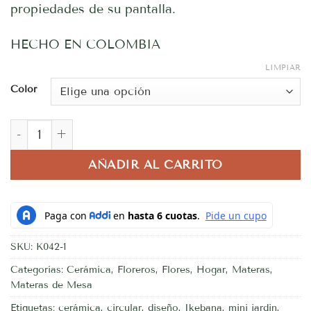
propiedades de su pantalla.
HECHO EN COLOMBIA
LIMPIAR
Color
Copa floral Pequeña cantidad
AÑADIR AL CARRITO
SKU:
K042-1
Categorías:
Cerámica
,
Floreros
,
Flores
,
Hogar
,
Materas
,
Materas de Mesa
Etiquetas:
cerámica
,
circular
,
diseño
,
Ikebana
,
mini jardin
,