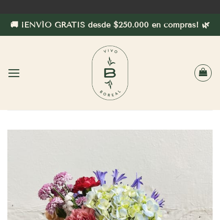
Saltar
al
🚚 ¡ENVÍO GRATIS desde $250.000 en compras! 🌿
contenido