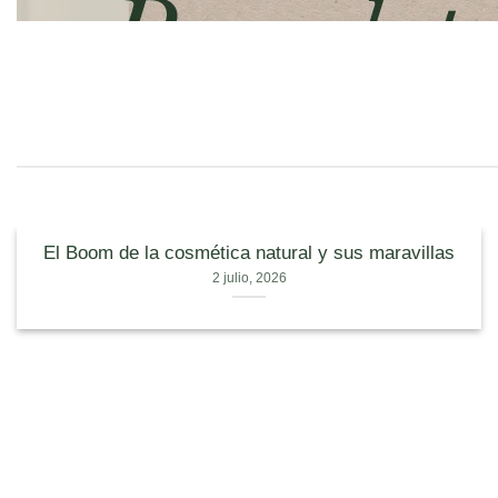
ініціатив
із
культурою
сучасних
розваг
El Boom de la cosmética natural y sus maravillas
2 julio, 2026
та
підтримкою
місцевих
спільнот.