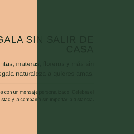
ALA SIN SALIR DE
CASA
antas, materas, floreros y más sin
egala naturaleza a quieres amas.
s con un mensaje personalizado! Celebra el
istad y la compañía sin importar la distancia.