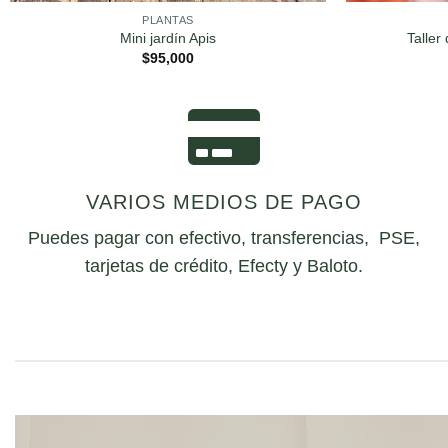
акцію,
PLANTAS
Mini jardín Apis
Taller
де
$
95,000
кожен
покупець
має
VARIOS MEDIOS DE PAGO
шанс
Puedes pagar con efectivo, transferencias, PSE,
tarjetas de crédito, Efecty y Baloto.
отримати
спеціальні
подарункові
набори
за