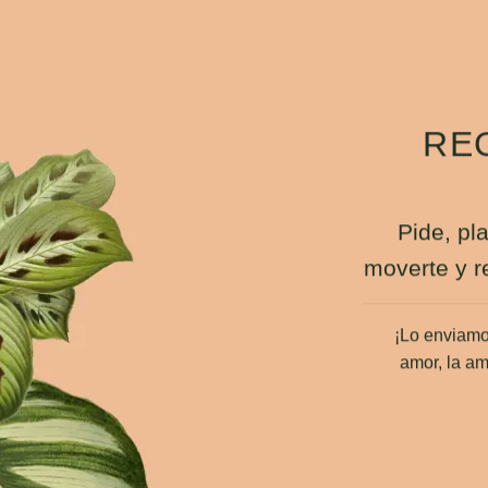
REG
Pide, pl
moverte y r
¡Lo enviamo
amor, la am