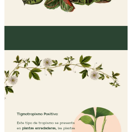
Tigmotropismo Positivo:
Este tipo de tropismo se presenta
en
plantas enredaderas,
las plantas