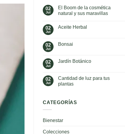
El Boom de la cosmética
02
Jul
natural y sus maravillas
No
hay
Aceite Herbal
02
comentarios
en
Jul
No
El
hay
Boom
comentarios
de
Bonsai
02
en
la
Aceite
Jul
cosmética
No
Herbal
natural
hay
y
comentarios
Jardín Botánico
02
en
sus
Bonsai
Jul
maravillas
No
hay
comentarios
Cantidad de luz para tus
02
en
Jardín
Jul
plantas
Botánico
No
hay
comentarios
en
CATEGORÍAS
Cantidad
de
luz
para
Bienestar
tus
plantas
Colecciones