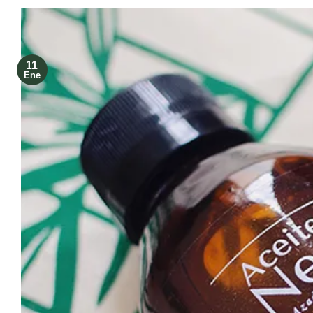
11
Ene