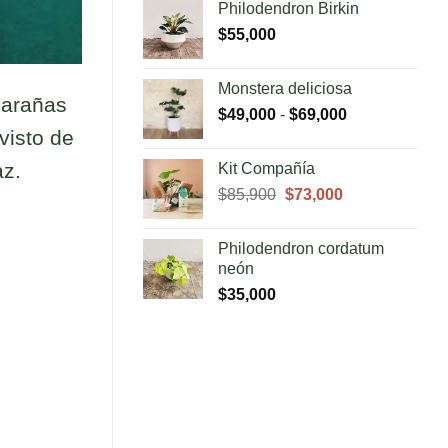
Philodendron Birkin
$
55,000
Monstera deliciosa
 arañas
Rango
$
49,000
-
$
69,000
visto de
de
precios:
az.
Kit Compañía
desde
El
El
$
85,900
$
73,000
$49,000
precio
precio
hasta
original
actual
$69,000
Philodendron cordatum
era:
es:
neón
$85,900.
$73,000.
$
35,000