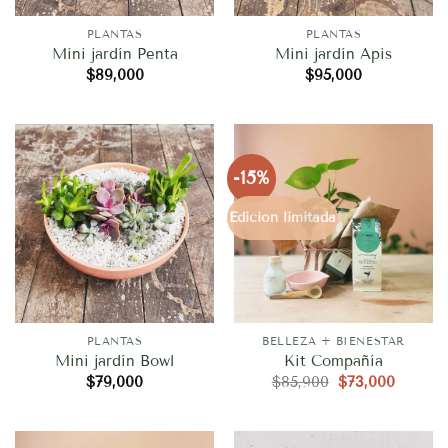
PLANTAS
PLANTAS
Mini jardín Penta
Mini jardín Apis
$
89,000
$
95,000
-15%
Edicion limitada
PLANTAS
BELLEZA + BIENESTAR
Mini jardín Bowl
Kit Compañía
El
El
$
79,000
$
85,900
$
73,000
precio
precio
original
actual
era:
es:
$85,900.
$73,000