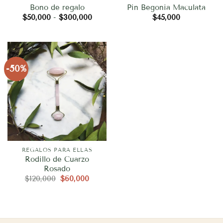
Bono de regalo
Pin Begonia Maculata
Rango
$
50,000
-
$
300,000
$
45,000
de
precios:
desde
$50,000
hasta
$300,000
-50%
REGALOS PARA ELLAS
Rodillo de Cuarzo
Rosado
El
El
$
120,000
$
60,000
precio
precio
original
actual
era:
es:
$120,000.
$60,000.