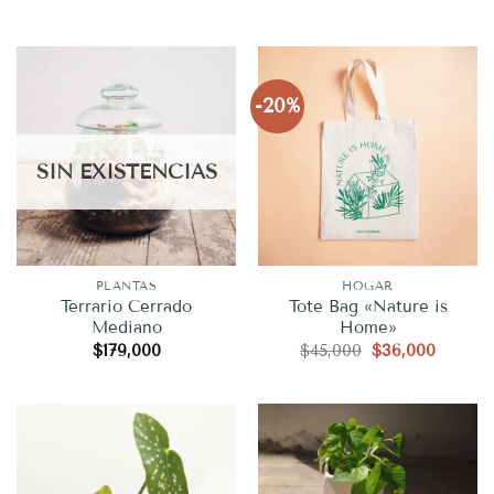
-20%
SIN EXISTENCIAS
PLANTAS
HOGAR
Terrario Cerrado
Tote Bag «Nature is
Mediano
Home»
El
El
$
179,000
$
45,000
$
36,000
precio
precio
original
actual
era:
es:
$45,000.
$36,00