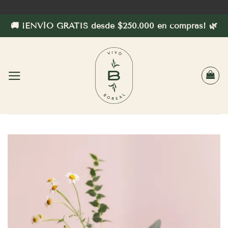
Saltar
al
🚚 ¡ENVÍO GRATIS desde $250.000 en compras! 🌿
contenido