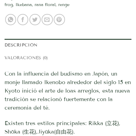
frog
,
Ikebana
,
rana floral
,
renge
DESCRIPCIÓN
VALORACIONES (0)
Con la influencia del budismo en Japón, un
monje llamado Ikenobo alrededor del siglo 15 en
Kyoto inició el arte de loas arreglos, esta nueva
tradición se relacionó fuertemente con la
ceremonia del té.
Existen tres estilos principales: Rikka (立花),
Shōka (生花),Jiyūka(自由花).