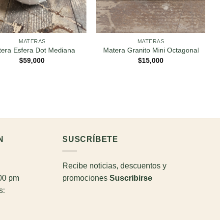
MATERAS
MATERAS
era Esfera Dot Mediana
Matera Granito Mini Octagonal
$
59,000
$
15,000
N
SUSCRÍBETE
Recibe noticias, descuentos y
:00 pm
promociones
Suscribirse
s: