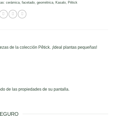
tas:
cerámica
,
facetado
,
geométrica
,
Kasalo
,
Pêtick
zas de la colección Pêtick. ¡Ideal plantas pequeñas!
ndo de las propiedades de su pantalla.
SEGURO