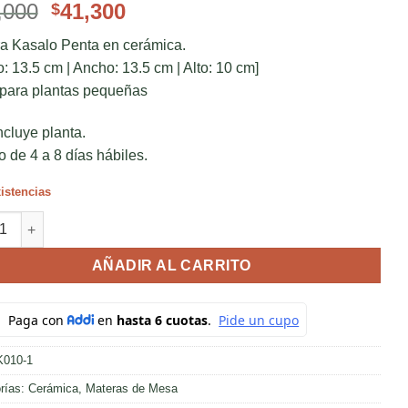
El
El
,000
41,300
$
precio
precio
a Kasalo Penta en cerámica.
original
actual
o: 13.5 cm | Ancho: 13.5 cm | Alto: 10 cm]
era:
es:
 para plantas pequeñas
$59,000.
$41,300.
ncluye planta.
o de 4 a 8 días hábiles.
istencias
o Penta cantidad
AÑADIR AL CARRITO
K010-1
rías:
Cerámica
,
Materas de Mesa