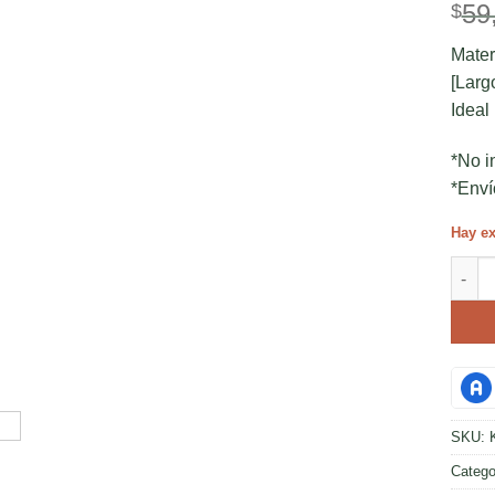
59
$
Mater
[Larg
Ideal
*No i
*Enví
Hay ex
Kasal
SKU:
Catego