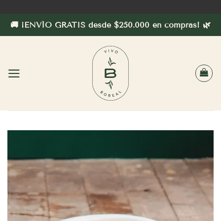
Saltar
al
🚚 ¡ENVÍO GRATIS desde $250.000 en compras! 🌿
contenido