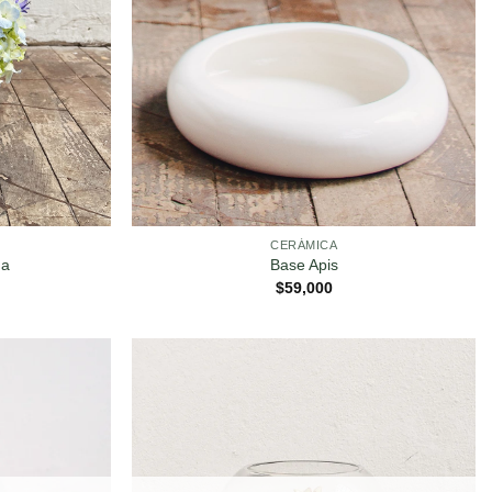
CERÁMICA
ña
Base Apis
$
59,000