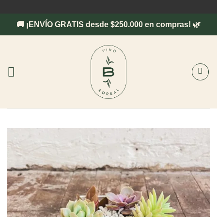
Saltar
al
🚚 ¡ENVÍO GRATIS desde $250.000 en compras! 🌿
contenido