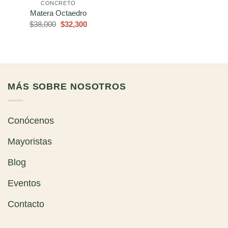
CONCRETO
Matera Octaedro
El
El
$
38,000
$
32,300
precio
precio
original
actual
era:
es:
$38,000.
$32,300.
MÁS SOBRE NOSOTROS
Conócenos
Mayoristas
Blog
Eventos
Contacto