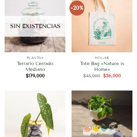
-20%
SIN EXISTENCIAS
PLANTAS
HOGAR
Terrario Cerrado
Tote Bag «Nature is
Mediano
Home»
El
El
$
179,000
$
45,000
$
36,000
precio
precio
original
actual
era:
es:
$45,000.
$36,00