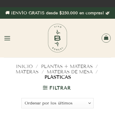
Saltar
al
🚚 ¡ENVÍO GRATIS desde $250.000 en compras! 🌿
contenido
INICIO
/
PLANTAS + MATERAS
/
MATERAS
/
MATERAS DE MESA
/
PLÁSTICAS
FILTRAR