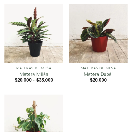
MATERAS DE MESA
MATERAS DE MESA
Matera Milán
Matera Dubái
Rango
$
20,000
-
$
35,000
$
20,000
de
precios:
desde
$20,000
hasta
$35,000