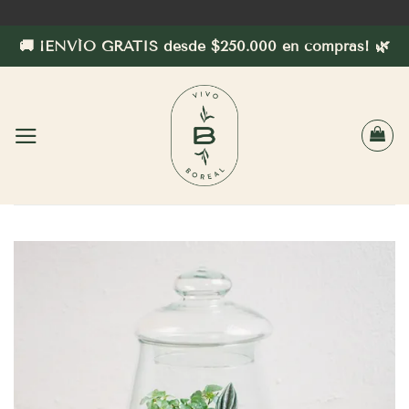
Saltar
al
🚚 ¡ENVÍO GRATIS desde $250.000 en compras! 🌿
contenido