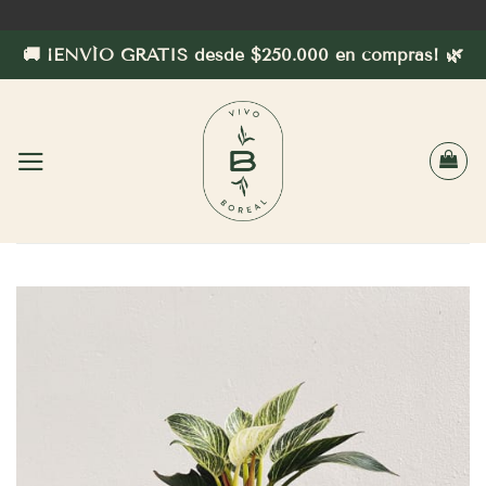
Saltar
al
🚚 ¡ENVÍO GRATIS desde $250.000 en compras! 🌿
contenido