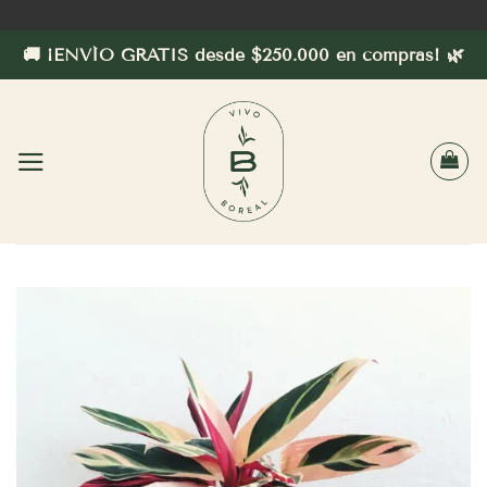
Saltar
al
🚚 ¡ENVÍO GRATIS desde $250.000 en compras! 🌿
contenido