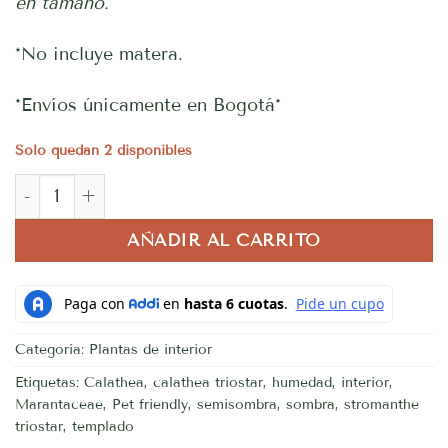
en tamaño.
*No incluye matera.
*Envíos únicamente en Bogotá*
Solo quedan 2 disponibles
Stromanthe Triostar cantidad
AÑADIR AL CARRITO
Categoría:
Plantas de interior
Etiquetas:
Calathea
,
calathea triostar
,
humedad
,
interior
,
Marantaceae
,
Pet friendly
,
semisombra
,
sombra
,
stromanthe
triostar
,
templado