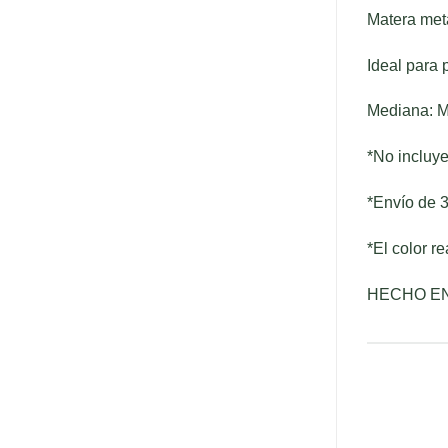
Matera metá
Ideal para 
Mediana: Ma
*No incluye
*Envío de 3
*El color r
HECHO E