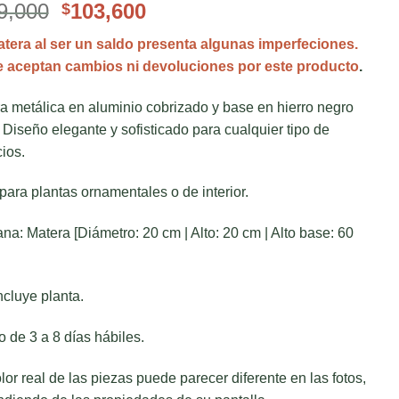
El
El
9,000
103,600
$
precio
precio
tera al ser un saldo presenta algunas imperfeciones.
original
actual
 aceptan cambios ni devoluciones por este producto
.
era:
es:
$259,000.
$103,600.
a metálica en aluminio cobrizado y base en hierro negro
 Diseño elegante y sofisticado para cualquier tipo de
ios.
 para plantas ornamentales o de interior.
na: Matera [Diámetro: 20 cm | Alto: 20 cm | Alto base: 60
ncluye planta.
o de 3 a 8 días hábiles.
olor real de las piezas puede parecer diferente en las fotos,