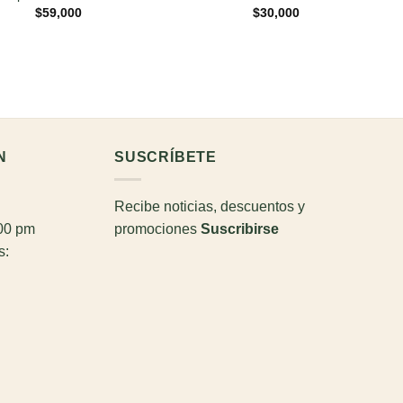
$
59,000
$
30,000
N
SUSCRÍBETE
Recibe noticias, descuentos y
:00 pm
promociones
Suscribirse
s: