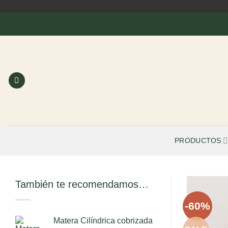
Saltar
al
contenido
PRODUCTOS
También te recomendamos…
-60%
Matera Cilíndrica cobrizada