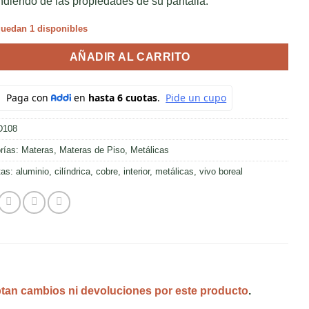
diendo de las propiedades de su pantalla.
uedan 1 disponibles
AÑADIR AL CARRITO
D108
rías:
Materas
,
Materas de Piso
,
Metálicas
tas:
aluminio
,
cilíndrica
,
cobre
,
interior
,
metálicas
,
vivo boreal
ptan cambios ni devoluciones por este producto
.