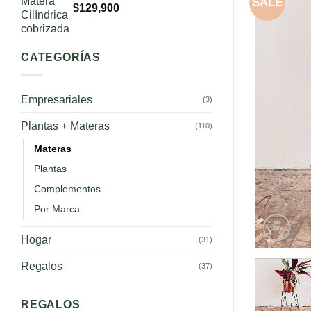
SALE
$
129,900
CATEGORÍAS
Empresariales
(3)
Plantas + Materas
(110)
Materas
Plantas
Complementos
Por Marca
Hogar
(31)
Regalos
(37)
REGALOS