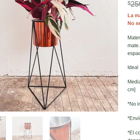
25
$
La ma
No se
Mater
mate.
espac
Ideal
Media
cm]
*No i
*Enví
*El c