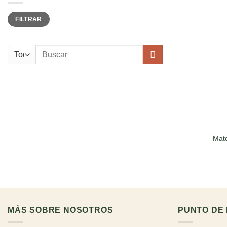
Precio
Precio
FILTRAR
mínimo
máximo
Buscar
por:
Mate
MÁS SOBRE NOSOTROS
PUNTO DE 