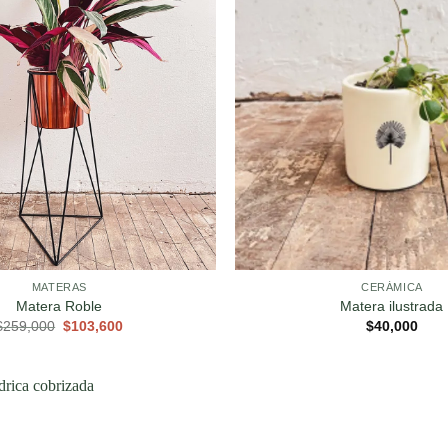
MATERAS
CERÁMICA
Matera Roble
Matera ilustrada
El
El
$
259,000
$
103,600
$
40,000
precio
precio
original
actual
era:
es:
$259,000.
$103,600.