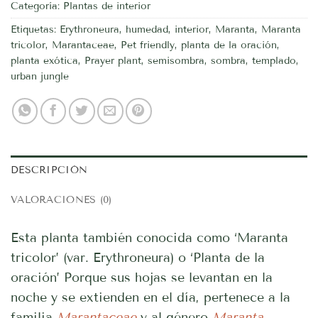
Categoría:
Plantas de interior
Etiquetas:
Erythroneura
,
humedad
,
interior
,
Maranta
,
Maranta
tricolor
,
Marantaceae
,
Pet friendly
,
planta de la oración
,
planta exótica
,
Prayer plant
,
semisombra
,
sombra
,
templado
,
urban jungle
DESCRIPCIÓN
VALORACIONES (0)
Esta planta también conocida como ‘Maranta
tricolor’ (var. Erythroneura) o ‘Planta de la
oración’ Porque sus hojas se levantan en la
noche y se extienden en el día, pertenece a la
familia
Marantaceae
y al género
Maranta
,