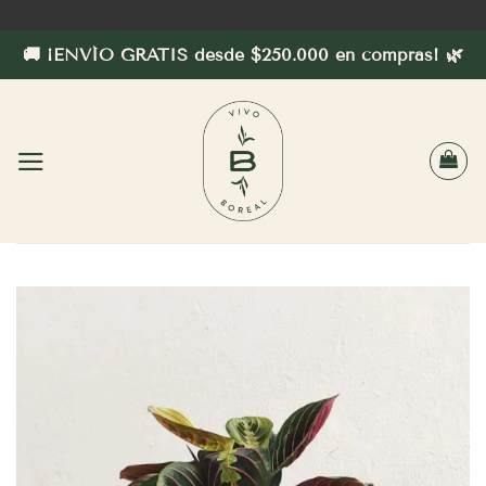
Saltar
al
🚚 ¡ENVÍO GRATIS desde $250.000 en compras! 🌿
contenido