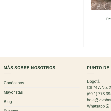
Po
MÁS SOBRE NOSOTROS
PUNTO DE 
Bogotá
Conócenos
Cll 74 A No. 
Mayoristas
(60 1) 773 3
hola@vivobo
Blog
Whatsapp