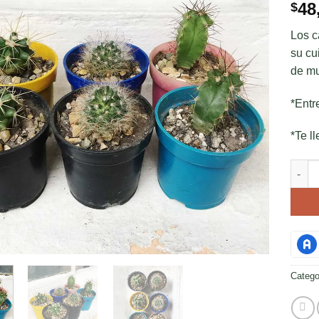
48
$
Los c
su cu
de mu
*Entr
*Te ll
Cactu
Catego