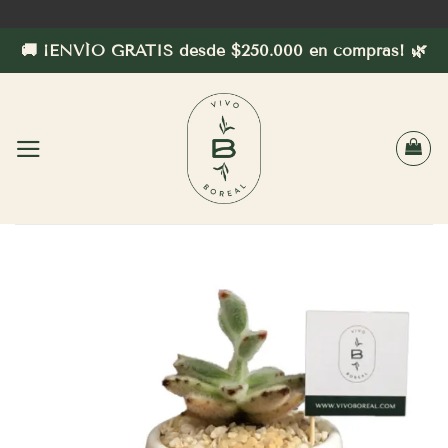
Saltar
al
🚚 ¡ENVÍO GRATIS desde $250.000 en compras! 🌿
contenido