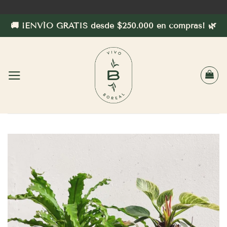
Saltar
al
🚚 ¡ENVÍO GRATIS desde $250.000 en compras! 🌿
contenido