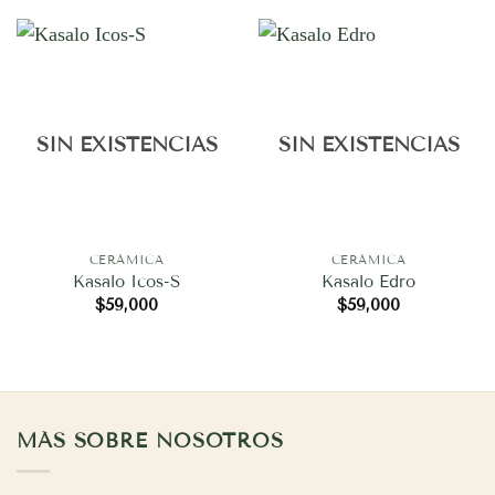
era:
es:
$59,000.
$41,300.
SIN EXISTENCIAS
SIN EXISTENCIAS
CERÁMICA
CERÁMICA
Kasalo Icos-S
Kasalo Edro
$
59,000
$
59,000
MÁS SOBRE NOSOTROS