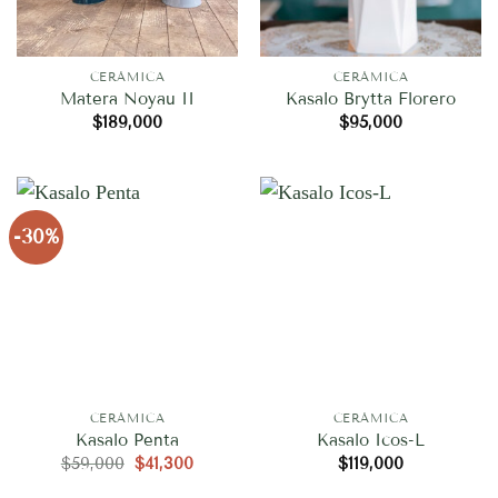
CERÁMICA
CERÁMICA
Matera Noyau II
Kasalo Brytta Florero
$
189,000
$
95,000
-30%
CERÁMICA
CERÁMICA
Kasalo Penta
Kasalo Icos-L
El
El
$
59,000
$
41,300
$
119,000
precio
precio
original
actual