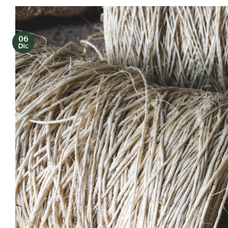
06
Dic