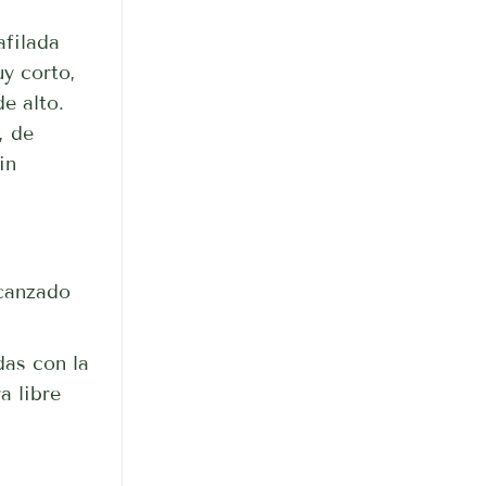
afilada
uy corto,
de alto.
, de
in
lcanzado
das con la
a libre