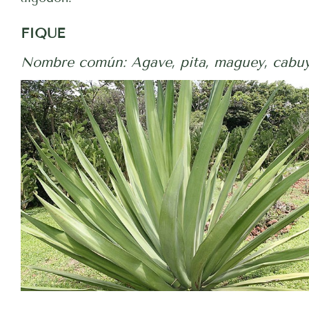
FIQUE
Nombre común: Agave, pita, maguey, cabuya