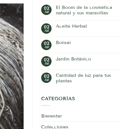
El Boom de la cosmética
02
Jul
natural y sus maravillas
No
hay
Aceite Herbal
02
comentarios
en
Jul
No
El
hay
Boom
comentarios
de
Bonsai
02
en
la
Aceite
Jul
cosmética
No
Herbal
natural
hay
y
comentarios
Jardín Botánico
02
en
sus
Bonsai
Jul
maravillas
No
hay
comentarios
Cantidad de luz para tus
02
en
Jardín
Jul
plantas
Botánico
No
hay
comentarios
en
CATEGORÍAS
Cantidad
de
luz
para
Bienestar
tus
plantas
Colecciones