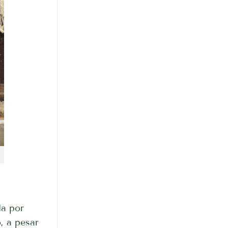
da por
, a pesar