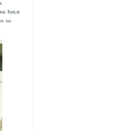
s
 se hace
es se