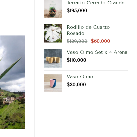
Terrario Cerrado Grande
$
195,000
Rodillo de Cuarzo
Rosado
El
El
$
120,000
$
60,000
precio
precio
Vaso Olmo Set x 4 Arena
original
actual
$
110,000
era:
es:
$120,000.
$60,000.
Vaso Olmo
$
30,000