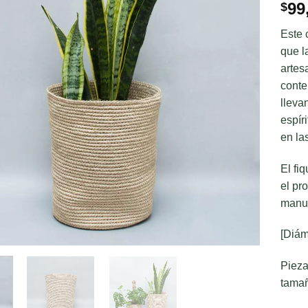
99
$
Este 
que l
artes
conte
lleva
espír
en la
El fi
el pr
manua
[Diám
Pieza
tamañ