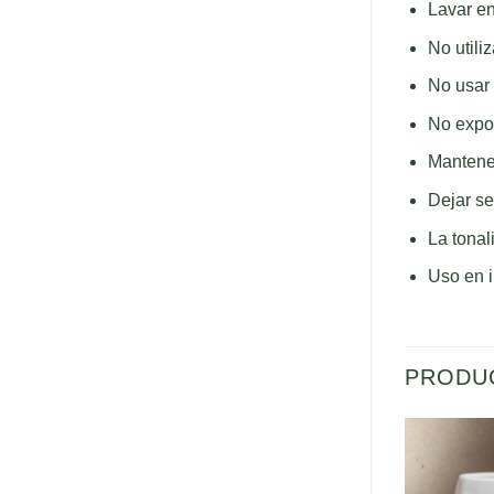
Lavar en
No utili
No usar 
No expo
Mantener
Dejar se
La tonal
Uso en i
PRODU