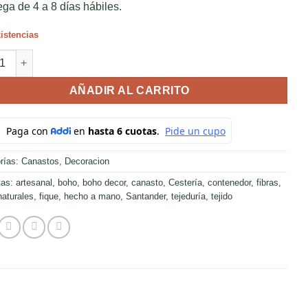
ega de 4 a 8 días hábiles.
istencias
to de fique mediano cantidad
AÑADIR AL CARRITO
rías:
Canastos
,
Decoracion
tas:
artesanal
,
boho
,
boho decor
,
canasto
,
Cestería
,
contenedor
,
fibras
,
naturales
,
fique
,
hecho a mano
,
Santander
,
tejeduría
,
tejido