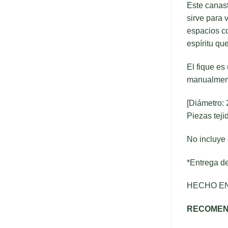
Este canast
sirve para 
espacios co
espíritu qu
El fique es
manualment
[Diámetro: 
Piezas tej
No incluye 
*Entrega de
HECHO E
RECOMEN