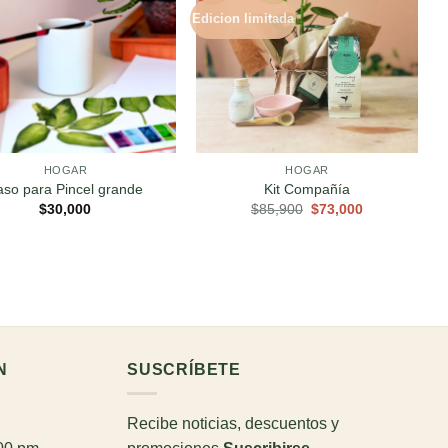
Edicion limitada
HOGAR
HOGAR
aso para Pincel grande
Kit Compañía
El
El
$
30,000
$
85,900
$
73,000
precio
precio
original
actual
era:
es:
$85,900.
$73,000.
N
SUSCRÍBETE
Recibe noticias, descuentos y