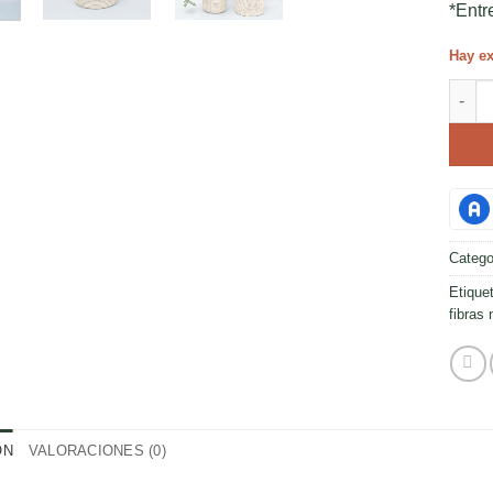
*Entr
Hay ex
Canas
Catego
Etique
fibras 
ÓN
VALORACIONES (0)