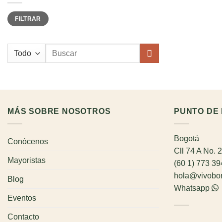
Precio
Precio
FILTRAR
mínimo
máximo
Buscar
por:
MÁS SOBRE NOSOTROS
PUNTO DE 
Bogotá
Conócenos
Cll 74 A No. 
Mayoristas
(60 1) 773 3
hola@vivobo
Blog
Whatsapp
Eventos
Contacto