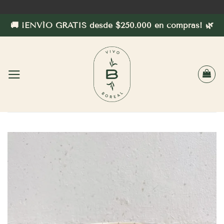
Saltar
al
🚚 ¡ENVÍO GRATIS desde $250.000 en compras! 🌿
contenido