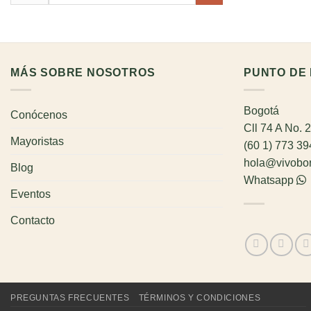
por:
MÁS SOBRE NOSOTROS
PUNTO DE 
Bogotá
Conócenos
Cll 74 A No. 
Mayoristas
(60 1) 773 3
hola@vivobo
Blog
Whatsapp
Eventos
Contacto
PREGUNTAS FRECUENTES
TÉRMINOS Y CONDICIONES