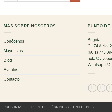
por:
MÁS SOBRE NOSOTROS
PUNTO DE 
Bogotá
Conócenos
Cll 74 A No. 
Mayoristas
(60 1) 773 3
hola@vivobo
Blog
Whatsapp
Eventos
Contacto
PREGUNTAS FRECUENTES
TÉRMINOS Y CONDICIONES