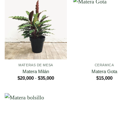
MATERAS DE MESA
CERÁMICA
Matera Milán
Matera Gota
Rango
$
20,000
-
$
35,000
$
15,000
de
precios:
desde
$20,000
hasta
$35,000