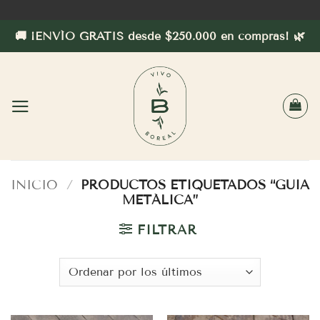
Saltar
al
🚚 ¡ENVÍO GRATIS desde $250.000 en compras! 🌿
contenido
INICIO
/
PRODUCTOS ETIQUETADOS “GUIA
METÁLICA”
FILTRAR