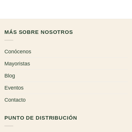
original
actual
era:
es:
$38,000.
$32,300.
MÁS SOBRE NOSOTROS
Conócenos
Mayoristas
Blog
Eventos
Contacto
PUNTO DE DISTRIBUCIÓN