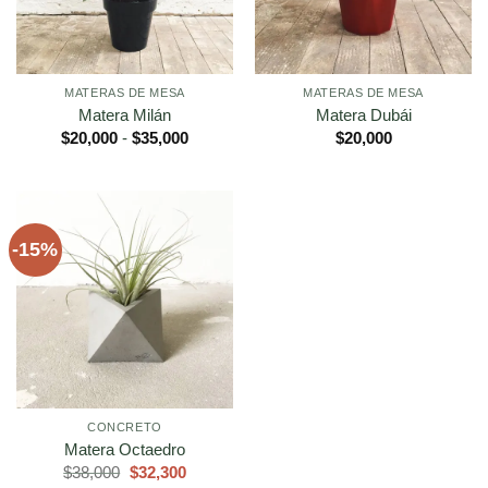
MATERAS DE MESA
MATERAS DE MESA
Matera Milán
Matera Dubái
Rango
$
20,000
-
$
35,000
$
20,000
de
precios:
desde
$20,000
hasta
$35,000
-15%
CONCRETO
Matera Octaedro
El
El
$
38,000
$
32,300
precio
precio