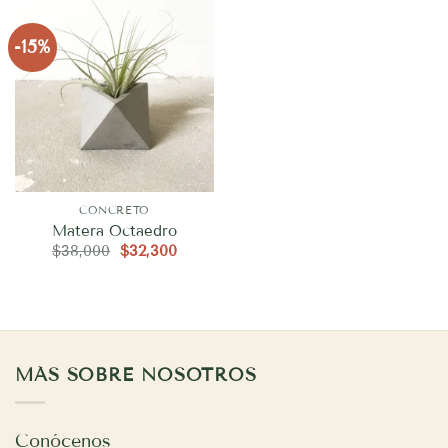
-15%
CONCRETO
Matera Octaedro
El
El
$
38,000
$
32,300
precio
precio
original
actual
era:
es:
$38,000.
$32,300.
MÁS SOBRE NOSOTROS
Conócenos