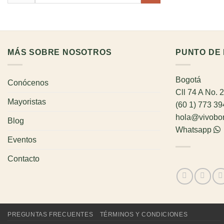
por:
MÁS SOBRE NOSOTROS
PUNTO DE 
Bogotá
Conócenos
Cll 74 A No. 
Mayoristas
(60 1) 773 3
hola@vivobo
Blog
Whatsapp
Eventos
Contacto
PREGUNTAS FRECUENTES
TÉRMINOS Y CONDICIONES