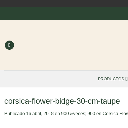
Saltar
al
contenido
PRODUCTOS
corsica-flower-bidge-30-cm-taupe
Publicado
16 abril, 2018
en
900 &veces; 900
en
Corsica Flo