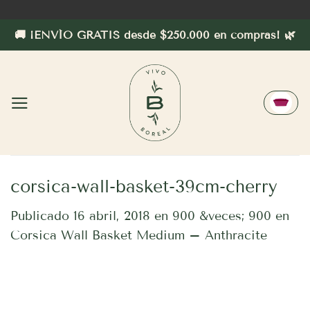
Saltar
al
🚚 ¡ENVÍO GRATIS desde $250.000 en compras! 🌿
contenido
corsica-wall-basket-39cm-cherry
Publicado
16 abril, 2018
en
900 &veces; 900
en
Corsica Wall Basket Medium – Anthracite