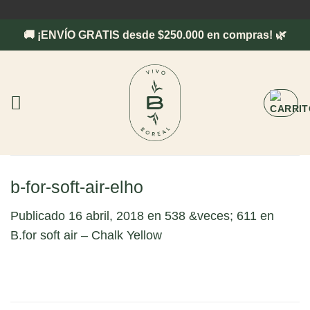
Saltar
al
🚚 ¡ENVÍO GRATIS desde $250.000 en compras! 🌿
contenido
b-for-soft-air-elho
Publicado
16 abril, 2018
en
538 &veces; 611
en
B.for soft air – Chalk Yellow