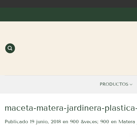
Saltar
al
contenido
PRODUCTOS
maceta-matera-jardinera-plastica
Publicado
19 junio, 2018
en
900 &veces; 900
en
Matera 