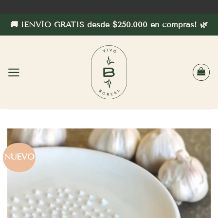
Saltar
al
🚚 ¡ENVÍO GRATIS desde $250.000 en compras! 🌿
contenido
NUEVO