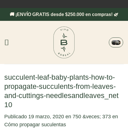
Saltar
al
🚚 ¡ENVÍO GRATIS desde $250.000 en compras! 🌿
contenido
succulent-leaf-baby-plants-how-to-
propagate-succulents-from-leaves-
and-cuttings-needlesandleaves_net
10
Publicado
19 marzo, 2020
en
750 &veces; 373
en
Cómo propagar suculentas