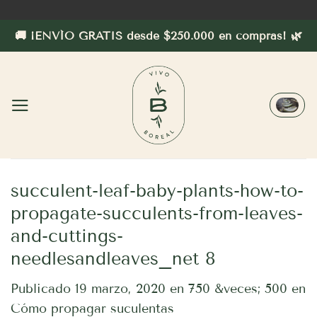
Saltar
al
🚚 ¡ENVÍO GRATIS desde $250.000 en compras! 🌿
contenido
succulent-leaf-baby-plants-how-to-
propagate-succulents-from-leaves-
and-cuttings-
needlesandleaves_net 8
Publicado
19 marzo, 2020
en
750 &veces; 500
en
Cómo propagar suculentas