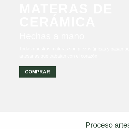
MATERAS DE
CERÁMICA
Hechas a mano
Todas nuestras materas son piezas únicas y pasan p
artesanas que trabajan con el corazón.
COMPRAR
Proceso arte