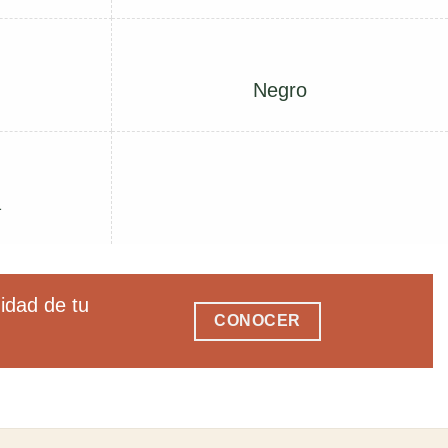
Negro
a
idad de tu
CONOCER