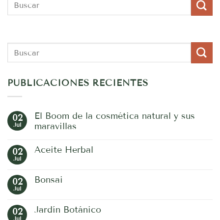
PUBLICACIONES RECIENTES
El Boom de la cosmética natural y sus
02
Jul
maravillas
No
hay
Aceite Herbal
02
comentarios
en
Jul
No
El
hay
Boom
comentarios
de
Bonsai
02
en
la
Aceite
Jul
No
cosmética
Herbal
hay
natural
comentarios
y
Jardín Botánico
02
en
sus
Bonsai
Jul
maravillas