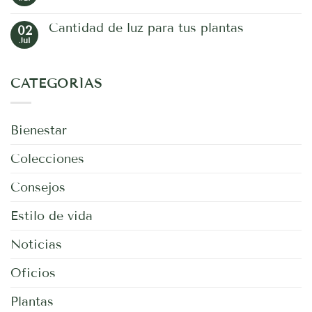
No
hay
comentarios
Cantidad de luz para tus plantas
02
en
Jardín
Jul
No
Botánico
hay
comentarios
en
CATEGORÍAS
Cantidad
de
luz
para
tus
Bienestar
plantas
Colecciones
Consejos
Estilo de vida
Noticias
Oficios
Plantas