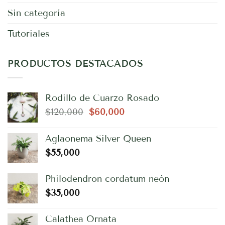
Sin categoría
Tutoriales
PRODUCTOS DESTACADOS
Rodillo de Cuarzo Rosado
El
El
$
120,000
$
60,000
precio
precio
original
actual
Aglaonema Silver Queen
era:
es:
$
55,000
$120,000.
$60,000.
Philodendron cordatum neón
$
35,000
Calathea Ornata