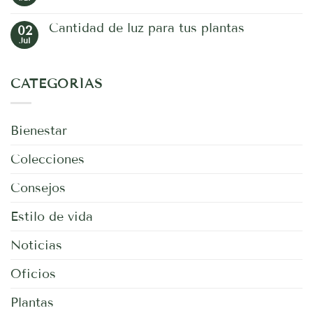
No
hay
comentarios
Cantidad de luz para tus plantas
02
en
Jardín
Jul
No
Botánico
hay
comentarios
en
CATEGORÍAS
Cantidad
de
luz
para
tus
Bienestar
plantas
Colecciones
Consejos
Estilo de vida
Noticias
Oficios
Plantas