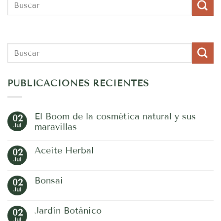
PUBLICACIONES RECIENTES
El Boom de la cosmética natural y sus
02
Jul
maravillas
No
hay
Aceite Herbal
02
comentarios
en
Jul
No
El
hay
Boom
comentarios
de
Bonsai
02
en
la
Aceite
Jul
No
cosmética
Herbal
hay
natural
comentarios
y
Jardín Botánico
02
en
sus
Bonsai
Jul
maravillas