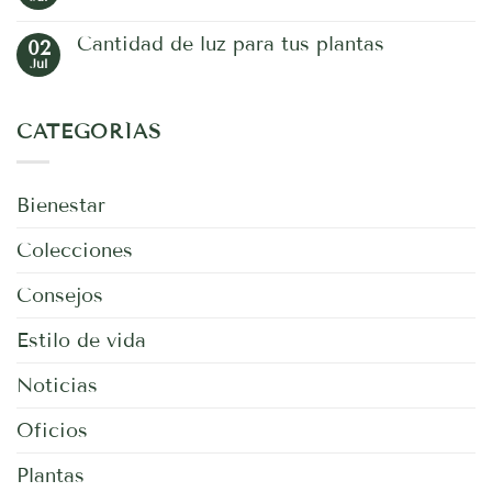
No
hay
comentarios
Cantidad de luz para tus plantas
02
en
Jardín
Jul
No
Botánico
hay
comentarios
en
CATEGORÍAS
Cantidad
de
luz
para
tus
Bienestar
plantas
Colecciones
Consejos
Estilo de vida
Noticias
Oficios
Plantas