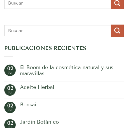
PUBLICACIONES RECIENTES
El Boom de la cosmética natural y sus
02
Jul
maravillas
No
hay
Aceite Herbal
02
comentarios
en
Jul
No
El
hay
Boom
comentarios
de
Bonsai
02
en
la
Aceite
Jul
No
cosmética
Herbal
hay
natural
comentarios
y
Jardín Botánico
02
en
sus
Bonsai
Jul
maravillas