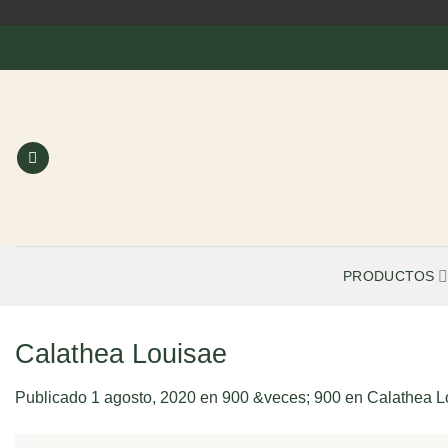
Saltar
al
contenido
PRODUCTOS
Calathea Louisae
Publicado
1 agosto, 2020
en
900 &veces; 900
en
Calathea L