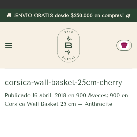
Saltar
al
🚚 ¡ENVÍO GRATIS desde $250.000 en compras! 🌿
contenido
corsica-wall-basket-25cm-cherry
Publicado
16 abril, 2018
en
900 &veces; 900
en
Corsica Wall Basket 25 cm – Anthracite