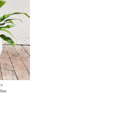
OR
liso